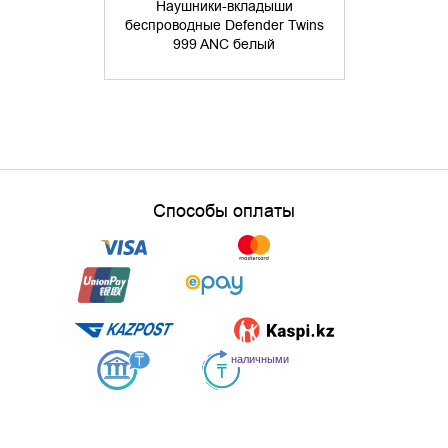
Наушники-вкладыши
беспров
беспроводные Defender Twins
727A6AA Ci
999 ANC белый
51 
Способы оплаты