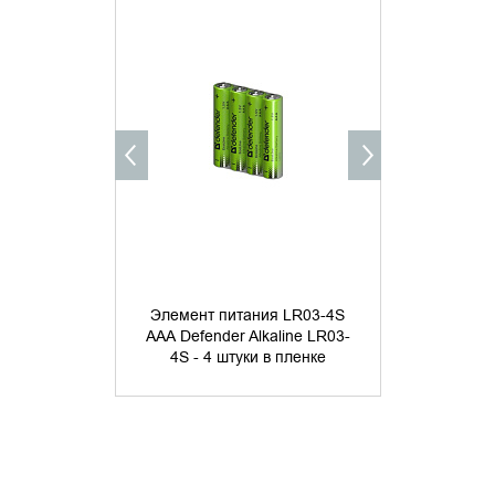
УТОЧНИТЬ НАЛИЧИЕ
УТОЧНИ
Элемент питания LR03-4S
Элемент п
ААА Defender Alkaline LR03-
Olmio Alkali
4S - 4 штуки в пленке
в 