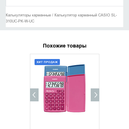
Калькуляторы карманные / Калькулятор карманный CASIO SL-
310UC-PK-W-UC
Похожие товары
ХИТ ПРОДАЖ
ХИТ ПРОДАЖ
ДОБАВИТЬ В КОРЗИНУ
ДОБАВИ
КУПИТЬ В 1 КЛИК
КУПИТ