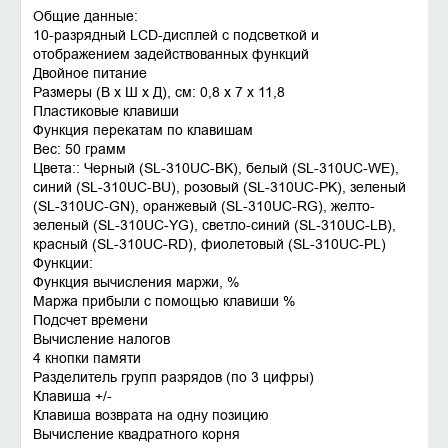
Общие данные:
10-разрядный LCD-дисплей с подсветкой и
отображением задействованных функций
Двойное питание
Размеры (В х Ш х Д), cм: 0,8 x 7 x 11,8
Пластиковые клавиши
Функция перекатам по клавишам
Вес: 50 грамм
Цвета:: Черный (SL-310UC-BK), белый (SL-310UC-WE),
синий (SL-310UC-BU), розовый (SL-310UC-PK), зеленый
(SL-310UC-GN), оранжевый (SL-310UC-RG), желто-
зеленый (SL-310UC-YG), светло-синий (SL-310UC-LB),
красный (SL-310UC-RD), фиолетовый (SL-310UC-PL)
Функции:
Функция вычисления маржи, %
Маржа прибыли с помощью клавиши %
Подсчет времени
Вычисление налогов
4 кнопки памяти
Разделитель групп разрядов (по 3 цифры)
Клавиша +/-
Клавиша возврата на одну позицию
Вычисление квадратного корня