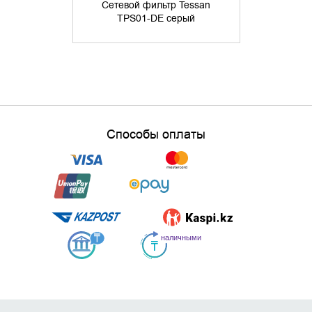
Сетевой фильтр Tessan
16А, 4хU
TPS01-DE серый
ур.защиты 4
19 
Способы оплаты