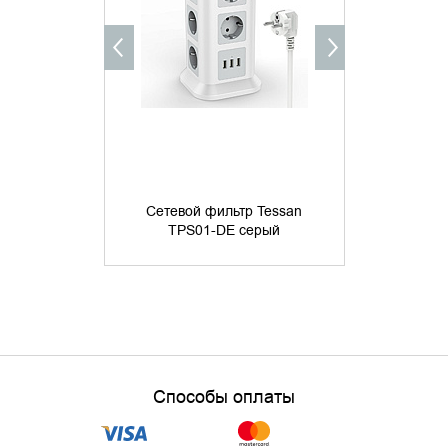
КУПИТ
Сетевой фи
Tower TWR
Сетевой фильтр Tessan
16А, 4хU
TPS01-DE серый
ур.защиты 4
19 
Способы оплаты