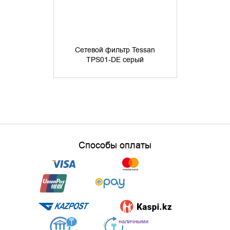
Сетевой фи
Tower TWR
Сетевой фильтр Tessan
16А, 4хU
TPS01-DE серый
ур.защиты 4
19 
Способы оплаты