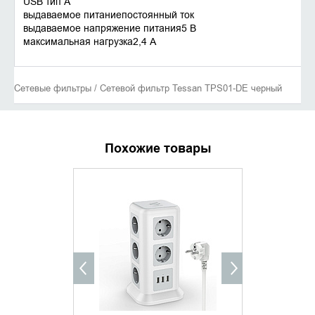
USB тип A
выдаваемое питаниепостоянный ток
выдаваемое напряжение питания5 В
максимальная нагрузка2,4 А
Сетевые фильтры / Сетевой фильтр Tessan TPS01-DE черный
Похожие товары
ХИТ ПРОДАЖ
УТОЧНИТЬ НАЛИЧИЕ
ДОБАВИ
КУПИТ