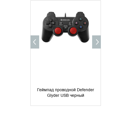
УТОЧНИТЬ НАЛИЧИЕ
УТОЧНИ
Геймпад проводной Defender
Геймпад пр
Glyder USB черный
Vortex