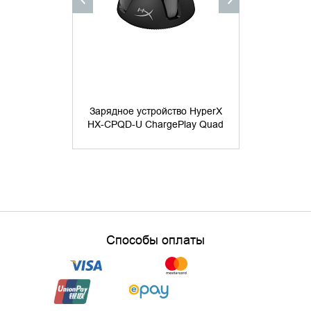
Зарядное устройство HyperX
Руль игрово
HX-CPQD-U ChargePlay Quad
ч
Способы оплаты