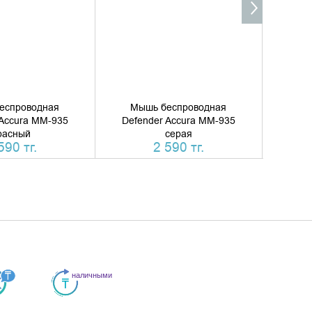
еспроводная
Мышь беспроводная
Мы
 Accura MM-935
Defender Accura MM-935
Defe
расный
серая
590 тг.
2 590 тг.