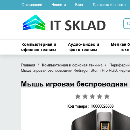
О компании
Новости
Блог
Доставка и оплата
Компьютерная и
Аудио-видео и
Мелкая 
офисная техника
фото техника
техн
Главная
Компьютерная и офисная техника
Периферийн
Мышь игровая беспроводная Redragon Storm Pro RGB, черны
Мышь игровая беспроводная 
Код товара : Н0000028883