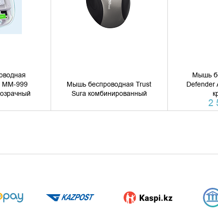
оводная
Мышь б
s MM-999
Мышь беспроводная Trust
Defender
озрачный
Sura комбинированный
к
2 