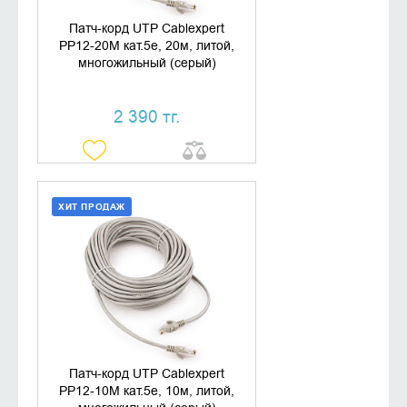
Патч-корд UTP Cablexpert
PP12-20M кат.5e, 20м, литой,
многожильный (серый)
2 390 тг.
ХИТ ПРОДАЖ
ДОБАВИТЬ В КОРЗИНУ
КУПИТЬ В 1 КЛИК
Патч-корд UTP Cablexpert
PP12-10M кат.5e, 10м, литой,