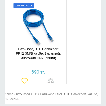
ХИТ ПРОДАЖ
ДОБАВИТЬ В КОРЗИНУ
КУПИТЬ В 1 КЛИК
Патч-корд UTP Cablexpert
PP12-3M/B кат.5e, 3м, литой,
многожильный (синий)
690 тг.
Кабель патч-корд UTP / Патч-корд LSZH UTP Cablexpert, кат. 5e,
5м, серый