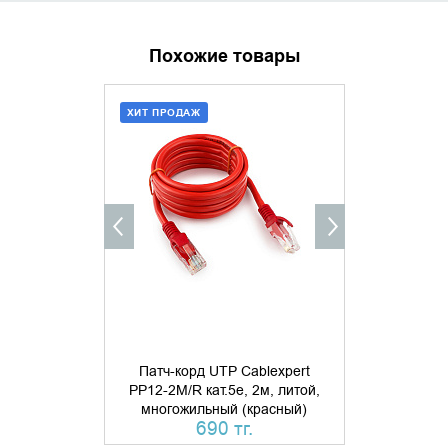
Похожие товары
ХИТ ПРОДАЖ
ДОБАВИТЬ В КОРЗИНУ
УТОЧНИ
КУПИТЬ В 1 КЛИК
Патч-корд UTP Cablexpert
Патч-к
PP12-2M/R кат.5e, 2м, литой,
Cablexpert 
многожильный (красный)
1м
690 тг.