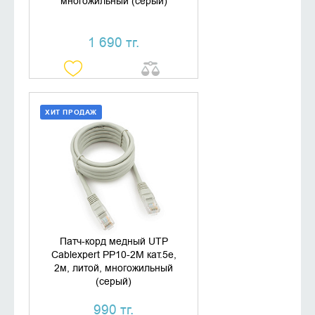
многожильный (серый)
1 690 тг.
ХИТ ПРОДАЖ
ДОБАВИТЬ В КОРЗИНУ
КУПИТЬ В 1 КЛИК
Патч-корд медный UTP
Cablexpert PP10-2M кат.5e,
2м, литой, многожильный
(серый)
990 тг.