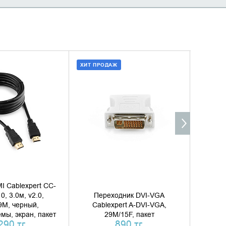
ХИТ ПРОДАЖ
ХИТ ПР
ТЬ В КОРЗИНУ
ДОБАВИТЬ В КОРЗИНУ
Д
ТЬ В 1 КЛИК
КУПИТЬ В 1 КЛИК
I Cablexpert CC-
Кабель 
, 3.0м, v2.0,
Переходник DVI-VGA
Cabl
9M, черный,
Cablexpert A-DVI-VGA,
10MC, 
мы, экран, пакет
29M/15F, пакет
дв
290 тг.
890 тг.