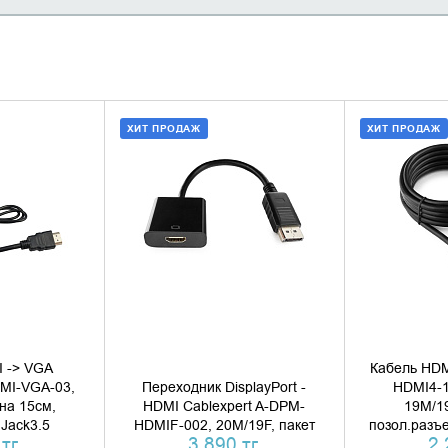
ХИТ ПРОДАЖ
ХИТ ПРОДАЖ
 КОРЗИНУ
ДОБАВИТЬ В КОРЗИНУ
ДОБАВИ
1 КЛИК
КУПИТЬ В 1 КЛИК
КУПИ
 -> VGA
Кабель HDM
DMI-VGA-03,
Переходник DisplayPort -
HDMI4-10
на 15см,
HDMI Cablexpert A-DPM-
19M/1
Jack3.5
HDMIF-002, 20M/19F, пакет
позол.разъе
тг.
3 890 тг.
2 