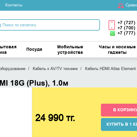
Контакты
Cравн
+7 (727)
+7 (700)
+7 (777)
бытовая
Мобильные
Часы и носимые
Посуда
ика
устройства
гаджеты
оборудование
Кабель к AV/TV технике
Кабель HDMI Atlas Element 
I 18G (Plus), 1.0м
В КОРЗИН
24 990 тг.
КУПИТЬ В 1 К