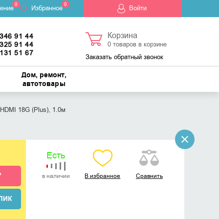
0
0
ение
Избранное
Войти
Корзина
 346 91 44
 325 91 44
0
товаров в корзине
 131 51 67
Заказать обратный звонок
Дом, ремонт,
автотовары
HDMI 18G (Plus), 1.0м
Есть
У
в наличии
В избранное
Сравнить
ЛИК