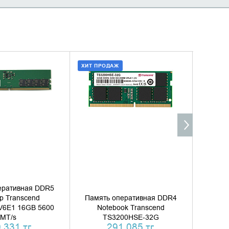
ХИТ ПРОДАЖ
ХИТ ПР
ТЬ В КОРЗИНУ
ДОБАВИТЬ В КОРЗИНУ
Д
ТЬ В 1 КЛИК
КУПИТЬ В 1 КЛИК
еративная DDR5
p Transcend
Память оперативная DDR4
Памят
6E1 16GB 5600
Notebook Transcend
No
MT/s
TS3200HSE-32G
 331 тг.
291 085 тг.