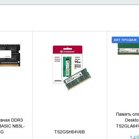
ХИТ ПРОДАЖ
НАЛИЧИЕ
УТОЧНИТЬ НАЛИЧИЕ
ДОБАВИ
КУПИ
Память оп
ивная DDR3
Deskto
BASIC NB3L-
TS2GLA64V
4G
TS2GSH64V6B
149