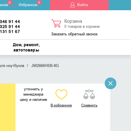
0
0
ение
Избранное
Войти
Корзина
 346 91 44
 325 91 44
0
товаров в корзине
 131 51 67
Заказать обратный звонок
Дом, ремонт,
автотовары
для ноутбуков
JM2666HSB-8G
уточнить у
менеджера
цену и наличие
В избранное
Сравнить