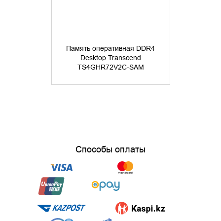
Память оперативная DDR4
Память оп
Desktop Transcend
Deskto
TS4GHR72V2C-SAM
TS4GH
Способы оплаты