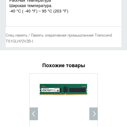
Рабочая Температура
Широкая температура.
-40 °C ( -40 °F) ~ 95 °C (203 °F)
Спец.память / Память оперативная промышленная Transcend
TS1GLH72V2B-I
Похожие товары
УТОЧНИТЬ НАЛИЧИЕ
УТОЧНИ