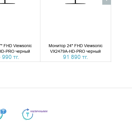
2Вт
18Вт
" FHD Viewsonic
Монитор 24" FHD Viewsonic
Монит
HD-PRO черный
VX2479A-HD-PRO черный
VA
 990 тг.
91 890 тг.
189
6-2 ISO 9241-307, CE, RoHS, CU / EAC (RU), REACH