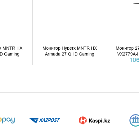
Энергопотребление, оптимизированный режим:2
Энергопотребление, режим ожидания:0,3Вт
Энергопотребление, энергосберегающий режим:
Совместимость
Совместимость с Mac®:протестировано
Совместимость с ПК:сертифицированно
Комплектация и аксессуары
Сигнальные кабели в комплекте:VGA
Упаковка, габариты, вес
x MNTR HX
Монитор Hyperx MNTR HX
Монитор 27
Расчетный вес товара с упаковкой, кг:4.8
D Gaming
Armada 27 QHD Gaming
VX2779A-
106
Ширина Упаковки, см:62.2
Высота Упаковки, см:42
Глубина Упаковки, см:12.2
Вес Нетто, кг:3,4
Физический размер с подставкой, мм:540 x 423 x 
Дополнительно
Соответствие нормативным требованиям:ISO1340