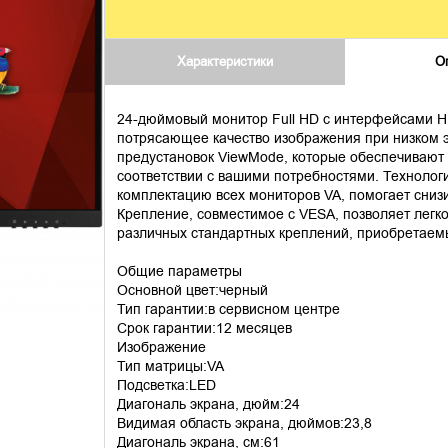
Характеристики
О
24-дюймовый монитор Full HD с интерфейсами H
потрясающее качество изображения при низком э
предустановок ViewMode, которые обеспечивают 
соответствии с вашими потребностями. Технолог
комплектацию всех мониторов VA, помогает сниз
Крепление, совместимое с VESA, позволяет легко
различных стандартных креплений, приобретаем
Общие параметры
Основной цвет:черный
Тип гарантии:в сервисном центре
Срок гарантии:12 месяцев
Изображение
Тип матрицы:VA
Подсветка:LED
Диагональ экрана, дюйм:24
Видимая область экрана, дюймов:23,8
Диагональ экрана, см:61