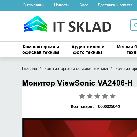
О компании
Новости
Блог
Доставка и оплата
Компьютерная и
Аудио-видео и
Мелкая 
офисная техника
фото техника
техн
Главная
Компьютерная и офисная техника
Компьютеры
Монитор ViewSonic VA2406-H
Код товара : Н0000029045