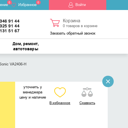
0
0
ение
Избранное
Войти
Корзина
 346 91 44
 325 91 44
0
товаров в корзине
 131 51 67
Заказать обратный звонок
Дом, ремонт,
автотовары
Sonic VA2406-H
уточнить у
менеджера
цену и наличие
В избранное
Сравнить