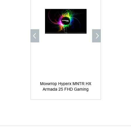
УТОЧНИТЬ НАЛИЧИЕ
УТОЧНИ
Монитор Hyperx MNTR HX
Монитор 
Armada 25 FHD Gaming
Armada 