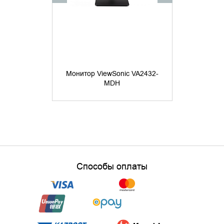
Монитор ViewSonic VA2432-
Монитор 
MDH
Armada 
Способы оплаты