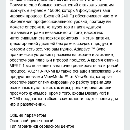
Получите еще больше впечатлений с захватывающим
изогнутым экраном 1500R, который фокусирует ваш
игровой процесс. Дисплей 240 Гц обеспечивает частоту
обновления профессионального уровня, поэтому вы
можете опережать конкурентов и наслаждаться
плавными играми независимо от того, насколько
интенсивными становятся действия. Чистый дизайн,
трехсторонний дисплей без рамок создают продукт, в
котором есть все, что вам нужно. Adaptive ™ Sync
практически устраняет разрывы на экране и заикание,
обеспечивая плавный игровой процесс. А время отклика
MPRT 1 мс позволяет вам точно реагировать на игровой
процесс. VX2719-PC-MHD также оснащен эксклюзивными
предустановками ViewMode ™ от ViewSonic, которые
обеспечивают оптимизированную работу экрана для
различных нужд, таких как игры, редактирование или
просмотр фильмов. Кроме того, входы DisplayPort и
HDMI предлагают гибкие возможности подключения для
игр и развлечений.
Общие параметры
Основной цвет:черный
Тип гарантии:в сервисном центре