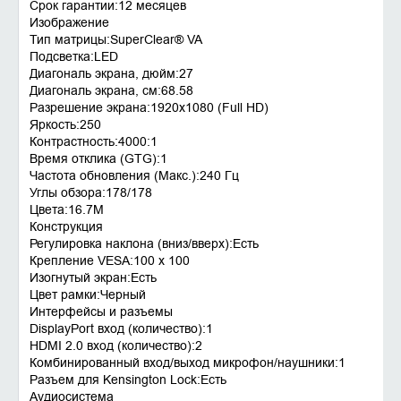
Срок гарантии:12 месяцев
Изображение
Тип матрицы:SuperClear® VA
Подсветка:LED
Диагональ экрана, дюйм:27
Диагональ экрана, см:68.58
Разрешение экрана:1920x1080 (Full HD)
Яркость:250
Контрастность:4000:1
Время отклика (GTG):1
Частота обновления (Макс.):240 Гц
Углы обзора:178/178
Цвета:16.7M
Конструкция
Регулировка наклона (вниз/вверх):Есть
Крепление VESA:100 x 100
Изогнутый экран:Есть
Цвет рамки:Черный
Интерфейсы и разъемы
DisplayPort вход (количество):1
HDMI 2.0 вход (количество):2
Комбинированный вход/выход микрофон/наушники:1
Разъем для Kensington Lock:Есть
Аудиосистема