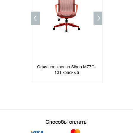
Офисное кресло Sihoo M77C-
Офисное кр
101 красный
20
Способы оплаты