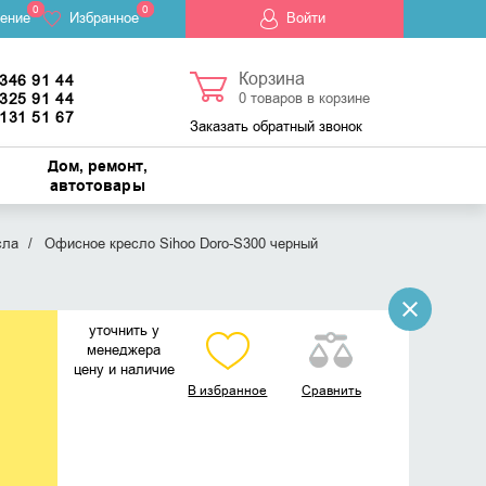
0
0
ение
Избранное
Войти
Корзина
 346 91 44
 325 91 44
0
товаров в корзине
 131 51 67
Заказать обратный звонок
Дом, ремонт,
автотовары
сла
Офисное кресло Sihoo Doro-S300 черный
уточнить у
менеджера
цену и наличие
В избранное
Сравнить