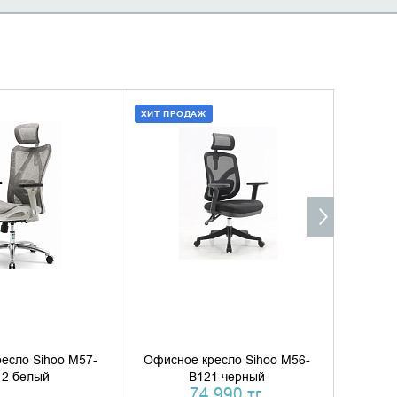
ХИТ ПРОДАЖ
ХИТ ПР
ИТЬ НАЛИЧИЕ
ДОБАВИТЬ В КОРЗИНУ
Д
КУПИТЬ В 1 КЛИК
есло Sihoo M57-
Офисное кресло Sihoo M56-
Офисно
12 белый
B121 черный
74 990 тг.