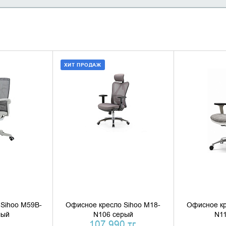
ХИТ ПРОДАЖ
НАЛИЧИЕ
ДОБАВИТЬ В КОРЗИНУ
УТОЧН
КУПИТЬ В 1 КЛИК
Sihoo M59B-
Офисное кресло Sihoo M18-
Офисное кр
лый
N106 серый
N1
107 990 тг.