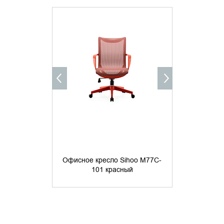
УТОЧНИТЬ НАЛИЧИЕ
УТОЧНИ
Офисное кресло Sihoo M77C-
Офисное кр
101 красный
20