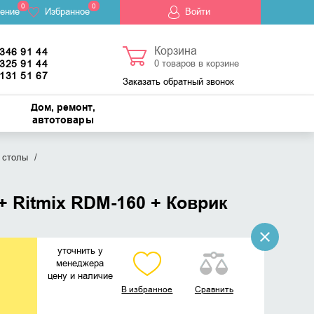
0
0
ение
Избранное
Войти
Корзина
 346 91 44
 325 91 44
0
товаров в корзине
 131 51 67
Заказать обратный звонок
Дом, ремонт,
автотовары
 столы
 Ritmix RDM-160 + Коврик
уточнить у
менеджера
цену и наличие
В избранное
Сравнить