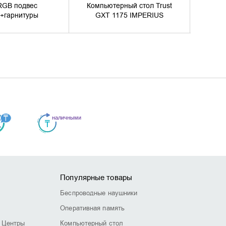
 RGB подвес
Компьютерный стол Trust
Компью
и+гарнитуры
GXT 1175 IMPERIUS
L
Популярные товары
Беспроводные наушники
Оперативная память
 Центры
Компьютерный стол