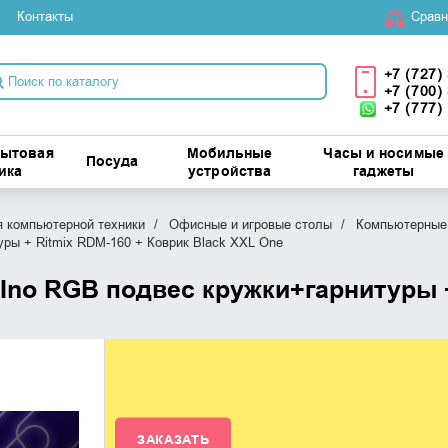
Контакты
Cравн
+7 (727)
+7 (700)
+7 (777)
бытовая
Мобильные
Часы и носимые
Посуда
ика
устройства
гаджеты
 компьютерной техники
Офисные и игровые столы
Компьютерные
уры + Ritmix RDM-160 + Коврик Black XXL One
Ino RGB подвес кружки+гарнитуры +
ЗАКАЗАТЬ