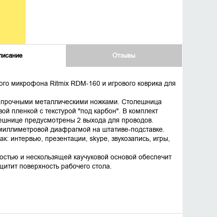
писание
Отзывы
ного микрофона Ritmix RDM-160 и игрового коврика для
с прочными металлическими ножками. Столешница
й пленкой с текстурой "под карбон". В комплект
олешнице предусмотрены 2 выхода для проводов.
миллиметровой диафрагмой на штативе-подставке.
к: интервью, презентации, skype, звукозапись, игры,
ностью и нескользящей каучуковой основой обеспечит
итит поверхность рабочего стола.