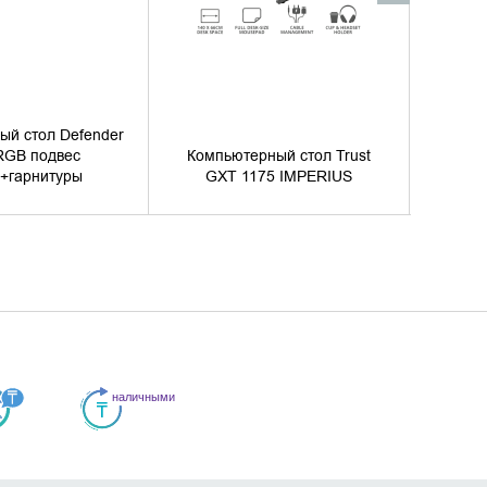
ый стол Defender
 RGB подвес
Компьютерный стол Trust
Компью
и+гарнитуры
GXT 1175 IMPERIUS
L