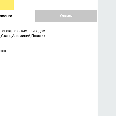
писание
Отзывы
 с электрическим приводом
н,Сталь,Алюминий,Пластик
0mm