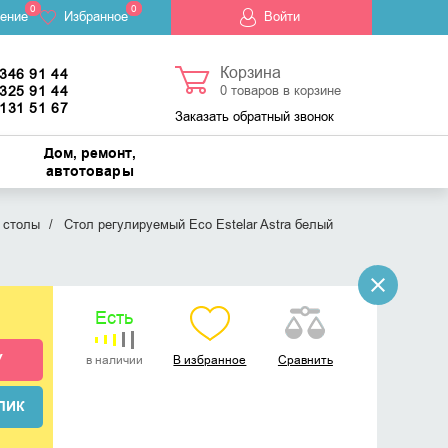
0
0
ение
Избранное
Войти
Корзина
 346 91 44
 325 91 44
0
товаров в корзине
 131 51 67
Заказать обратный звонок
Дом, ремонт,
автотовары
 столы
Стол регулируемый Eco Estelar Astra белый
Есть
У
в наличии
В избранное
Сравнить
ЛИК