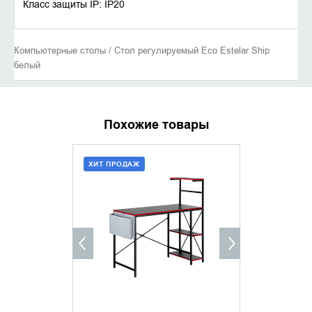
Класс защиты IP: IP20
Компьютерные столы / Стол регулируемый Eco Estelar Ship
белый
Похожие товары
ХИТ ПРОДАЖ
ХИТ ПРОДАЖ
ДОБАВИТЬ В КОРЗИНУ
ДОБАВИ
КУПИТЬ В 1 КЛИК
КУПИТ