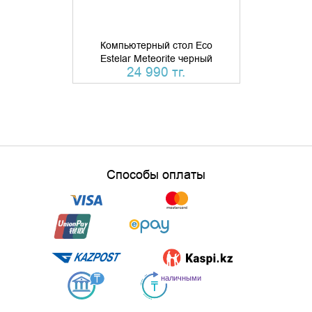
Компьютерн
Компьютерный стол Eco
Foton
Estelar Meteorite черный
кружк
24 990 тг.
68 
Способы оплаты