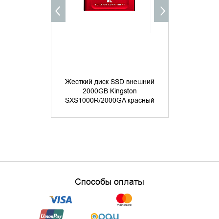
Жесткий диск SSD внешний
Жесткий д
2000GB Kingston
2000G
SXS1000R/2000GA красный
SXS1000/
Способы оплаты