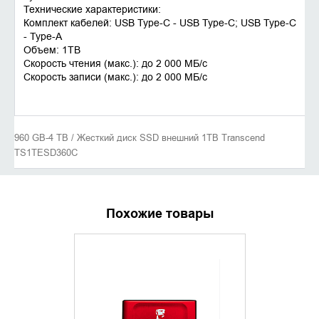
Технические характеристики:
Комплект кабелей: USB Type-C - USB Type-C; USB Type-C
- Type-A
Объем: 1TB
Скорость чтения (макс.): до 2 000 MБ/с
Скорость записи (макс.): до 2 000 MБ/с
960 GB-4 TB / Жесткий диск SSD внешний 1TB Transcend
TS1TESD360C
Похожие товары
УТОЧНИТЬ НАЛИЧИЕ
УТОЧНИ