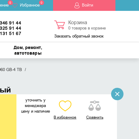
0
0
ение
Избранное
Войти
Корзина
 346 91 44
 325 91 44
0
товаров в корзине
 131 51 67
Заказать обратный звонок
Дом, ремонт,
автотовары
960 GB-4 TB
ный
уточнить у
менеджера
цену и наличие
В избранное
Сравнить