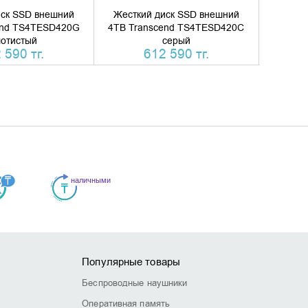
иск SSD внешний
Жесткий диск SSD внешний
Жестк
end TS4TESD420G
4TB Transcend TS4TESD420C
2TB Tr
лотистый
серый
 590 тг.
612 590 тг.
Популярные товары
Беспроводные наушники
Оперативная память