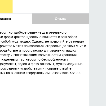
писание
Отзывы
ероятно удобное решение для резервного
ный форм-фактор идеально впишется в ваш образ
с собой куда угодно. Однако, не позволяйте размерам
ройство может похвастаться скоростью до 1050 МБ/с и
тродействие и пространство для хранения ваших
добству и впечатляющим возможностям хранения
м надежным партнером по беспроблемному
документы, видео и фото-альбомы, мультимедийные
громоздкими устройствами и поприветствуйте
ных на внешнем твердотельном накопителе XS1000.