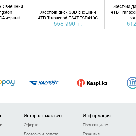
SD внешний
Жесткий д
ngston
Жесткий диск SSD внешний
4TB Transc
GA черный
4TB Transcend TS4TESD410C
зо
558 990 тг.
612
я
Интернет-магазин
Информация
ии
Оферта
Поставщикам
Доставка и оплата
Гарантия