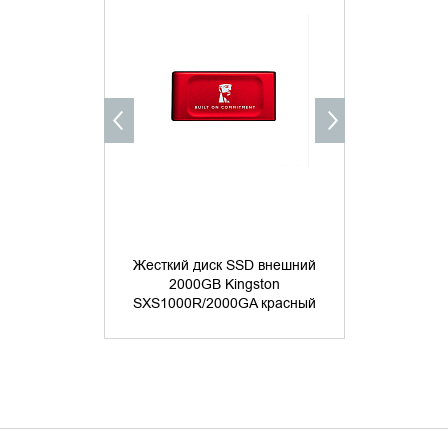
УТОЧНИТЬ НАЛИЧИЕ
УТОЧНИ
Жесткий диск SSD внешний
Жесткий д
2000GB Kingston
2000G
SXS1000R/2000GA красный
SXS1000/