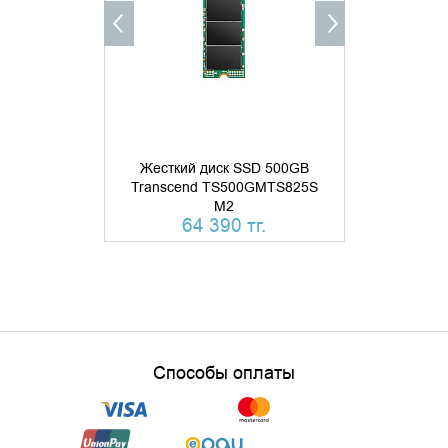
Жесткий диск SSD 500GB
Transcend TS500GMTS825S
Жесткий 
M2
Transcend
64 390 тг.
66 
Способы оплаты