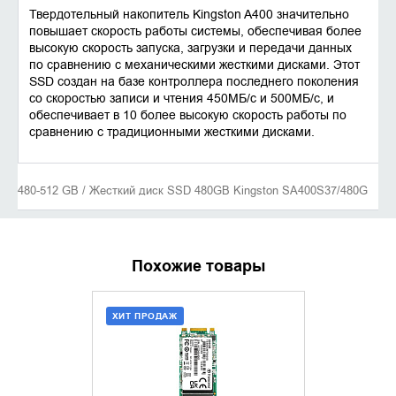
Твердотельный накопитель Kingston A400 значительно
повышает скорость работы системы, обеспечивая более
высокую скорость запуска, загрузки и передачи данных
по сравнению с механическими жесткими дисками. Этот
SSD создан на базе контроллера последнего поколения
со скоростью записи и чтения 450МБ/с и 500МБ/с, и
обеспечивает в 10 более высокую скорость работы по
сравнению с традиционными жесткими дисками.
480-512 GB / Жесткий диск SSD 480GB Kingston SA400S37/480G
Похожие товары
ХИТ ПРОДАЖ
ХИТ ПРОДАЖ
ДОБАВИТЬ В КОРЗИНУ
ДОБАВИ
КУПИТЬ В 1 КЛИК
КУПИТ