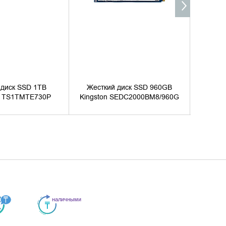
 диск SSD 1TB
Жесткий диск SSD 960GB
Жестк
d TS1TMTE730P
Kingston SEDC2000BM8/960G
Kin