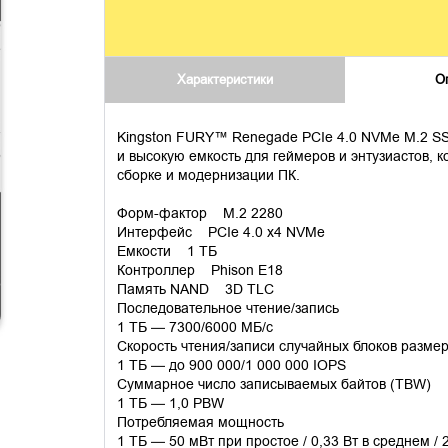
Характеристики
О
Kingston FURY™ Renegade PCIe 4.0 NVMe M.2 SS
и высокую емкость для геймеров и энтузиастов,
сборке и модернизации ПК.
Форм-фактор M.2 2280
Интерфейс PCIe 4.0 x4 NVMe
Емкости 1 ТБ
Контроллер Phison E18
Память NAND 3D TLC
Последовательное чтение/запись
1 ТБ — 7300/6000 МБ/с
Скорость чтения/записи случайных блоков разме
1 ТБ — до 900 000/1 000 000 IOPS
Суммарное число записываемых байтов (TBW)
1 ТБ — 1,0 PBW
Потребляемая мощность
1 ТБ — 50 мВт при простое / 0,33 Вт в среднем / 2,