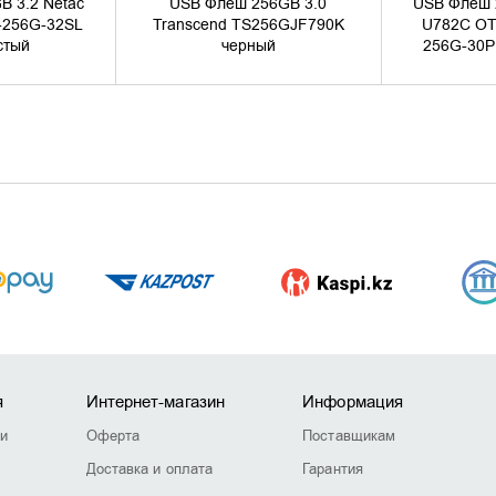
 3.2 Netac
USB Флеш 256GB 3.0
USB Флеш 
-256G-32SL
Transcend TS256GJF790K
U782C OT
стый
черный
256G-30P
я
Интернет-магазин
Информация
ии
Оферта
Поставщикам
Доставка и оплата
Гарантия