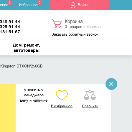
0
0
ение
Избранное
Войти
Корзина
 346 91 44
 325 91 44
0
товаров в корзине
 131 51 67
Заказать обратный звонок
Дом, ремонт,
автотовары
 Kingston DTXON/256GB
уточнить у
менеджера
цену и наличие
В избранное
Сравнить