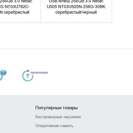
256GB 3.0 Netac
USB Флеш 256GB 3.0 Netac
USB 
G NT03U782C-
U505 NT03U505N-256G-30BK
King
N серебристый
серебристый/черный
Популярные товары
Беспроводные наушники
Оперативная память