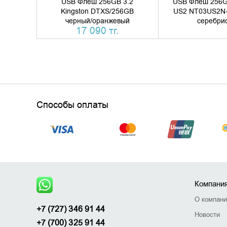
USB Флеш 256GB 3.2
USB Флеш 256GB
Kingston DTXS/256GB
US2 NT03US2N
черный/оранжевый
серебри
17 090 тг.
Способы оплаты
Компани
О компан
+7 (727) 346 91 44
Новости
+7 (700) 325 91 44