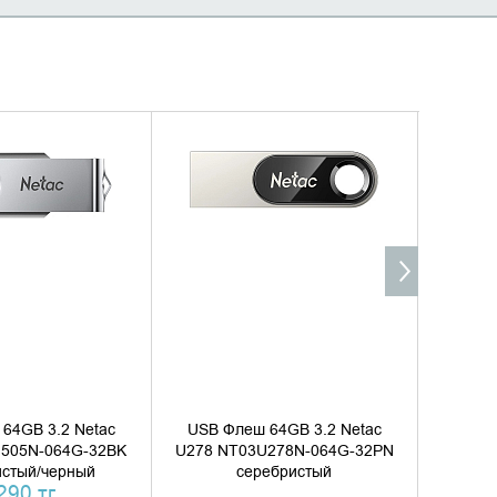
ХИТ ПР
ТЬ В КОРЗИНУ
УТОЧНИТЬ НАЛИЧИЕ
Д
ТЬ В 1 КЛИК
64GB 3.2 Netac
USB Флеш 64GB 3.2 Netac
USB Ф
505N-064G-32BK
U278 NT03U278N-064G-32PN
U785
истый/черный
серебристый
064G
290 тг.