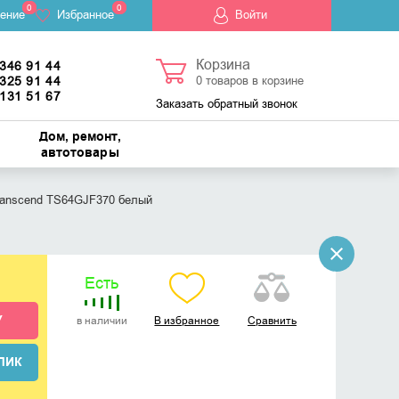
0
0
ение
Избранное
Войти
Корзина
 346 91 44
 325 91 44
0
товаров в корзине
 131 51 67
Заказать обратный звонок
Дом, ремонт,
автотовары
anscend TS64GJF370 белый
Есть
У
в наличии
В избранное
Сравнить
ЛИК