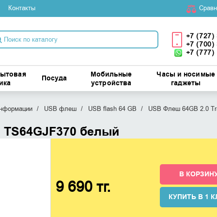
Контакты
Cравн
+7 (727)
+7 (700)
+7 (777)
бытовая
Мобильные
Часы и носимые
Посуда
ика
устройства
гаджеты
информации
USB флеш
USB flash 64 GB
USB Флеш 64GB 2.0 Tr
d TS64GJF370 белый
В КОРЗИН
9 690 тг.
КУПИТЬ В 1 К