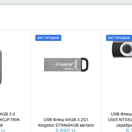
ХИТ ПРОДАЖ
ХИТ ПРОДАЖ
 КОРЗИНУ
ДОБАВИТЬ В КОРЗИНУ
ДОБАВИ
1 КЛИК
КУПИТЬ В 1 КЛИК
КУПИ
4GB 3.0
USB Флеш 
64GJF790K
USB Флеш 64GB 3.2G1
U505 NT03U
ый
Kingston DTKN/64GB металл
серебр
тг.
9 690 тг.
6 