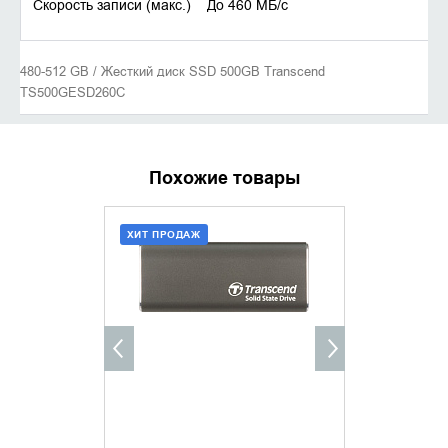
Скорость записи (макс.) До 460 MБ/с
480-512 GB / Жесткий диск SSD 500GB Transcend
TS500GESD260C
Похожие товары
ХИТ ПРОДАЖ
ХИТ ПРОДАЖ
ДОБАВИТЬ В КОРЗИНУ
ДОБАВИ
КУПИТЬ В 1 КЛИК
КУПИТ