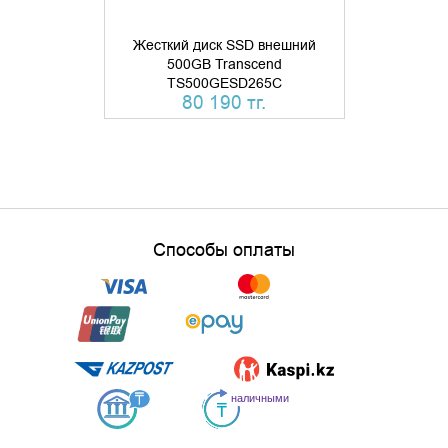
Жесткий диск SSD внешний
500GB Transcend
Жесткий 
TS500GESD265C
Transcend
80 190 тг.
78 
Способы оплаты