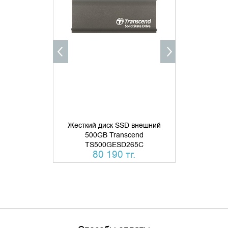
ДОБАВИТЬ В КОРЗИНУ
ДОБАВИ
КУПИТЬ В 1 КЛИК
КУПИТ
Жесткий диск SSD внешний
500GB Transcend
Жесткий 
TS500GESD265C
Transcend
80 190 тг.
78 