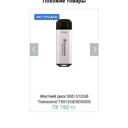
Похожие товары
ХИТ ПРОДАЖ
ХИТ ПРОДАЖ
ДОБАВИТЬ В КОРЗИНУ
ДОБАВИ
КУПИТЬ В 1 КЛИК
КУПИТ
Жесткий д
Жесткий диск SSD 512GB
512GB
Transcend TS512GESD300S
TS51
78 190 тг.
70 