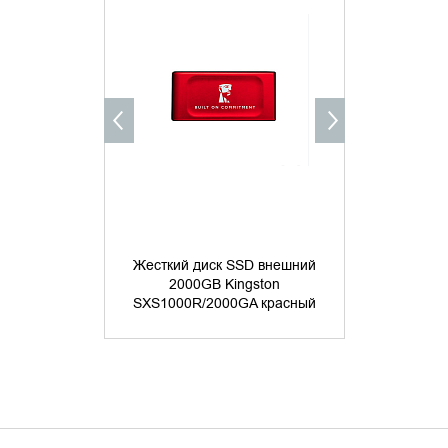
УТОЧНИТЬ НАЛИЧИЕ
УТОЧНИ
Жесткий диск SSD внешний
Жесткий д
2000GB Kingston
2000G
SXS1000R/2000GA красный
SXS1000/