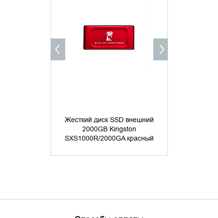
УТОЧНИТЬ НАЛИЧИЕ
УТОЧНИ
Жесткий диск SSD внешний
Жесткий д
2000GB Kingston
2000G
SXS1000R/2000GA красный
SXS1000/