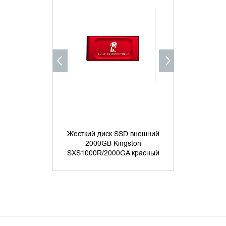
УТОЧНИТЬ НАЛИЧИЕ
УТОЧНИ
Жесткий диск SSD внешний
Жесткий д
2000GB Kingston
2000G
SXS1000R/2000GA красный
SXS1000/