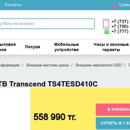
Контакты
Cравн
+7 (727)
+7 (700)
+7 (777)
бытовая
Мобильные
Часы и носимые
Посуда
ика
устройства
гаджеты
информации
Внешние жесткие диски
Внешние накопители SSD
TB Transcend TS4TESD410C
В КОРЗИН
558 990 тг.
КУПИТЬ В 1 К