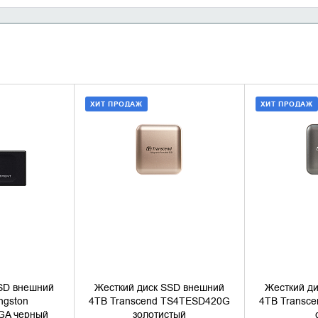
ХИТ ПРОДАЖ
ХИТ ПРОДАЖ
НАЛИЧИЕ
ДОБАВИТЬ В КОРЗИНУ
ДОБАВИ
КУПИТЬ В 1 КЛИК
КУПИ
SD внешний
Жесткий диск SSD внешний
Жесткий д
ngston
4TB Transcend TS4TESD420G
4TB Transc
GA черный
золотистый