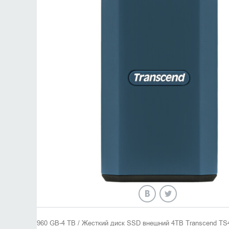
960 GB-4 TB / Жесткий диск SSD внешний 4TB Transcend T