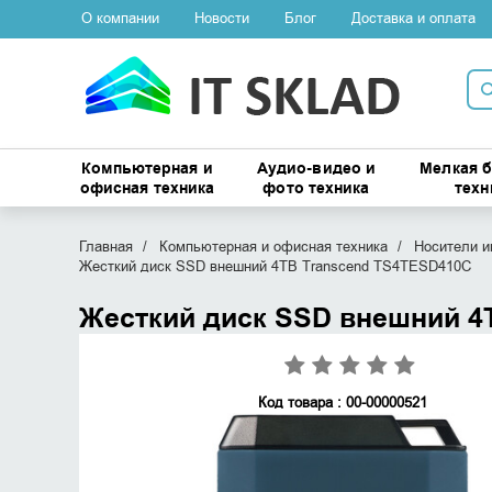
О компании
Новости
Блог
Доставка и оплата
Компьютерная и
Аудио-видео и
Мелкая 
офисная техника
фото техника
техн
Главная
Компьютерная и офисная техника
Носители 
Жесткий диск SSD внешний 4TB Transcend TS4TESD410C
Жесткий диск SSD внешний 4
Код товара : 00-00000521