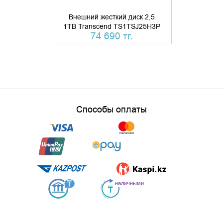
Внешний жесткий диск 2,5
Внешний ж
1TB Transcend TS1TSJ25H3P
1TB Transc
74 690 тг.
74 
Способы оплаты