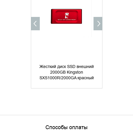
Жесткий диск SSD внешний
Жесткий д
2000GB Kingston
2000G
SXS1000R/2000GA красный
SXS1000/
Способы оплаты