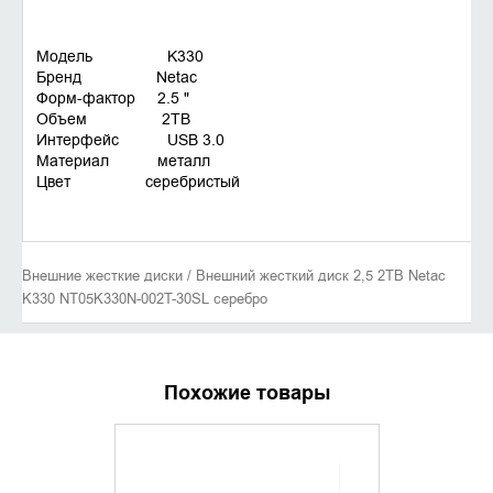
Модель K330
Бренд Netac
Форм-фактор 2.5 "
Объем 2TB
Интерфейс USB 3.0
Материал металл
Цвет серебристый
Внешние жесткие диски / Внешний жесткий диск 2,5 2TB Netac
K330 NT05K330N-002T-30SL серебро
Похожие товары
УТОЧНИТЬ НАЛИЧИЕ
УТОЧНИ