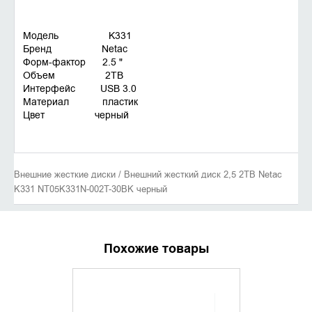
Модель K331
Бренд Netac
Форм-фактор 2.5 "
Объем 2TB
Интерфейс USB 3.0
Материал пластик
Цвет черный
Внешние жесткие диски / Внешний жесткий диск 2,5 2TB Netac
K331 NT05K331N-002T-30BK черный
Похожие товары
УТОЧНИТЬ НАЛИЧИЕ
УТОЧНИ