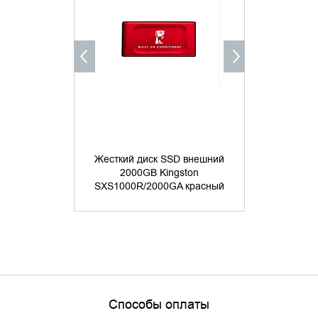
Жесткий диск SSD внешний
Жесткий д
2000GB Kingston
2000G
SXS1000R/2000GA красный
SXS1000/
Способы оплаты