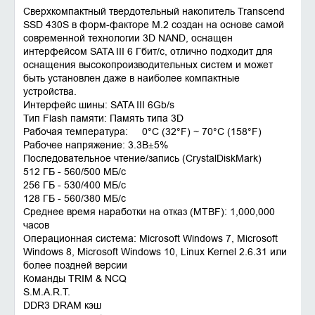
Сверхкомпактный твердотельный накопитель Transcend
SSD 430S в форм-факторе M.2 создан на основе самой
современной технологии 3D NAND, оснащен
интерфейсом SATA III 6 Гбит/с, отлично подходит для
оснащения высокопроизводительных систем и может
быть установлен даже в наиболее компактные
устройства.
Интерфейс шины: SATA III 6Gb/s
Тип Flash памяти: Память типа 3D
Рабочая температура: 0°C (32°F) ~ 70°C (158°F)
Рабочее напряжение: 3.3В±5%
Последовательное чтение/запись (CrystalDiskMark)
512 ГБ - 560/500 МБ/с
256 ГБ - 530/400 МБ/с
128 ГБ - 560/380 МБ/с
Среднее время наработки на отказ (MTBF): 1,000,000
часов
Операционная система: Microsoft Windows 7, Microsoft
Windows 8, Microsoft Windows 10, Linux Kernel 2.6.31 или
более поздней версии
Команды TRIM & NCQ
S.M.A.R.T.
DDR3 DRAM кэш