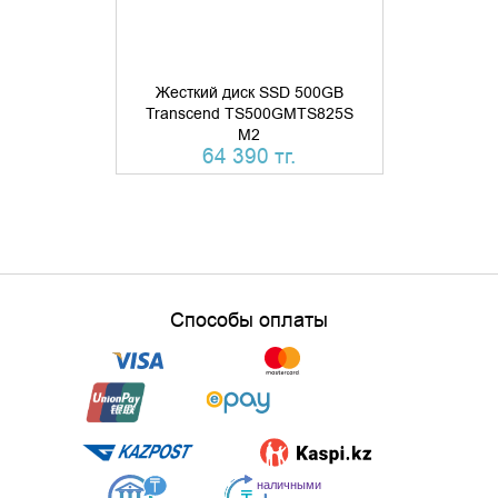
Жесткий диск SSD 500GB
Transcend TS500GMTS825S
Жесткий 
M2
Transcend
64 390 тг.
66 
Способы оплаты