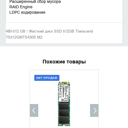
Расширенный сбор мусора
RAID Engine
LDPC кодирование
480-512 GB / Жесткий диск SSD 512GB Transcend
TS512GMTS430S M2
Похожие товары
ХИТ ПРОДАЖ
ХИТ ПРОДАЖ
ДОБАВИТЬ В КОРЗИНУ
ДОБАВИ
КУПИТЬ В 1 КЛИК
КУПИТ