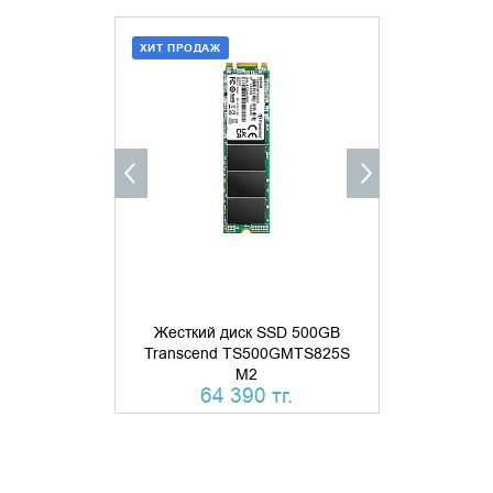
ХИТ ПРОДАЖ
ХИТ ПРОДАЖ
ДОБАВИТЬ В КОРЗИНУ
ДОБАВИ
КУПИТЬ В 1 КЛИК
КУПИТ
Жесткий диск SSD 500GB
Transcend TS500GMTS825S
Жесткий 
M2
Transcend
64 390 тг.
66 