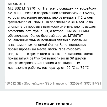
MTS970T-I
M.2 SSD MTS970T от Transcend оснащен интерфейсом
SATA III 6 Гбит/с и современной технологией 3D NAND,
которая позволяет вертикально размещать 112 слоев
флэш-чипов 3D NAND. По сравнению с 3D NAND с 96
слоями этот прорыв в плотности значительно повышает
эффективность хранения, а встроенный кэш DRAM
обеспечивает более быстрый доступ. MTS970T,
оснащенный 30-мкм печатной платой с золотыми
выводами и технологией Corner Bond, полностью
протестирован на месте, чтобы гарантировать
надежность в критически важных приложениях, может
похвастаться рейтингом выносливости 3K циклов
программирования/стирания и расширенным
диапазоном рабочих температур от -20 ℃ до 75 ℃.
480-512 GB / Жесткий диск SSD Transcend TS256GMTS970TI-VS1
Похожие товары