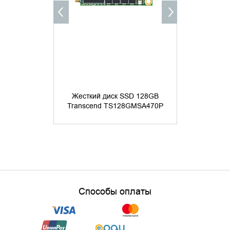
Жесткий диск SSD 128GB
Жесткий 
Transcend TS128GMSA470P
Transcend
Способы оплаты