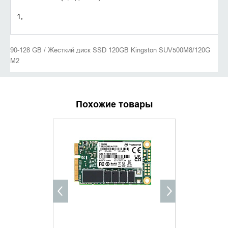
1,
90-128 GB / Жесткий диск SSD 120GB Kingston SUV500M8/120G
M2
Похожие товары
УТОЧНИТЬ НАЛИЧИЕ
УТОЧНИ