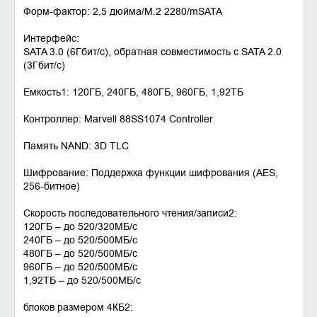
Форм-фактор: 2,5 дюйма/M.2 2280/mSATA
Интерфейс:
SATA 3.0 (6Гбит/с), обратная совместимость с SATA 2.0
(3Гбит/с)
Емкость1: 120ГБ, 240ГБ, 480ГБ, 960ГБ, 1,92ТБ
Контроллер: Marvell 88SS1074 Controller
Память NAND: 3D TLC
Шифрование: Поддержка функции шифрования (AES,
256-битное)
Скорость последовательного чтения/записи2:
120ГБ – до 520/320МБ/с
240ГБ – до 520/500МБ/с
480ГБ – до 520/500МБ/с
960ГБ – до 520/500МБ/с
1,92ТБ – до 520/500МБ/с
блоков размером 4КБ2: