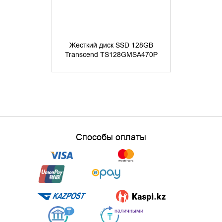
Жесткий диск SSD 128GB
Жесткий 
Transcend TS128GMSA470P
Transcend
Способы оплаты