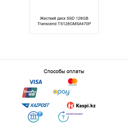
Жесткий диск SSD 128GB
Жесткий 
Transcend TS128GMSA470P
Transcend
Способы оплаты