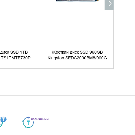
 диск SSD 1TB
Жесткий диск SSD 960GB
Жестк
d TS1TMTE730P
Kingston SEDC2000BM8/960G
Kin