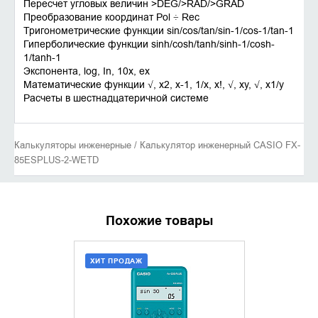
Пересчет угловых величин >DEG/>RAD/>GRAD
Преобразование координат Pol ÷ Rec
Тригонометрические функции sin/cos/tan/sin-1/cos-1/tan-1
Гиперболические функции sinh/cosh/tanh/sinh-1/cosh-
1/tanh-1
Экспонента, log, In, 10x, ex
Математические функции √, x2, x-1, 1/x, x!, √, xy, √, x1/y
Расчеты в шестнадцатеричной системе
Калькуляторы инженерные / Калькулятор инженерный CASIO FX-
85ESPLUS-2-WETD
Похожие товары
ХИТ ПРОДАЖ
ХИТ ПРОДАЖ
ДОБАВИТЬ В КОРЗИНУ
ДОБАВИ
КУПИТЬ В 1 КЛИК
КУПИТ