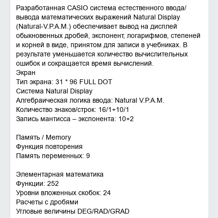
Разработанная CASIO система естественного ввода/
вывода математических выражений Natural Display
(Natural-V.P.A.M.) обеспечивает вывод на дисплей
обыкновенных дробей, экспонент, логарифмов, степеней
и корней в виде, принятом для записи в учебниках. В
результате уменьшается количество вычислительных
ошибок и сокращается время вычислений.
Экран
Тип экрана: 31 * 96 FULL DOT
Система Natural Display
Алгебраическая логика ввода: Natural V.P.A.M.
Количество знаков/строк: 16/1+10/1
Запись мантисса – экспонента: 10+2
Память / Memory
Функция повторения
Память переменных: 9
Элементарная математика
Функции: 252
Уровни вложенных скобок: 24
Расчеты с дробями
Угловые величины DEG/RAD/GRAD