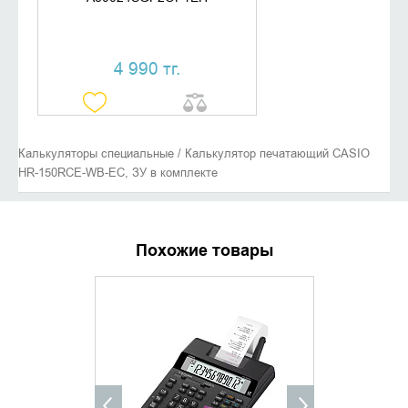
4 990 тг.
Калькуляторы специальные / Калькулятор печатающий CASIO
HR-150RCE-WB-EC, ЗУ в комплекте
Похожие товары
ХИТ ПРОДАЖ
УТОЧНИТЬ НАЛИЧИЕ
ДОБАВИ
КУПИТ