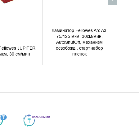
Ламинатор Fellowes Arc A3,
75/125 мкм, 30см/мин,
AutoShutOff, механизм
Fellowes JUPITER
освобожд., старт.набор
Ламина
мкм, 30 см/мин
пленок
3I A3 