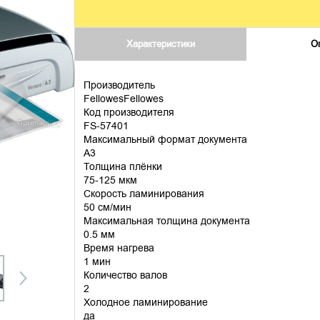
Характеристики
О
Производитель
FellowesFellowes
Код производителя
FS-57401
Максимальный формат документа
А3
Толщина плёнки
75-125 мкм
Скорость ламинирования
50 см/мин
Максимальная толщина документа
0.5 мм
Время нагрева
1 мин
Количество валов
2
Холодное ламинирование
да