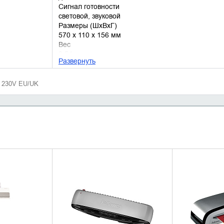
Сигнал готовности
световой, звуковой
Размеры (ШхВхГ)
570 x 110 x 156 мм
Вес
2.54 кг
Развернуть
Гарантия
официальная гарантия производителя
Сайт производителя
 230V EU/UK
www.fellowes.ru
НАЛИЧИЕ
УТОЧНИТЬ НАЛИЧИЕ
УТОЧН