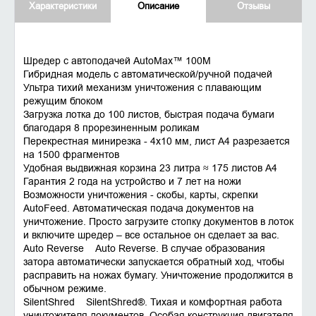
Характеристики
Описание
Отзывы
Шредер с автоподачей AutoMax™ 100M
Гибридная модель с автоматической/ручной подачей
Ультра тихий механизм уничтожения с плавающим
режущим блоком
Загрузка лотка до 100 листов, быстрая подача бумаги
благодаря 8 прорезиненным роликам
Перекрестная минирезка - 4х10 мм, лист А4 разрезается
на 1500 фрагментов
Удобная выдвижная корзина 23 литра ≈ 175 листов А4
Гарантия 2 года на устройство и 7 лет на ножи
Возможности уничтожения - скобы, карты, скрепки
AutoFeed. Автоматическая подача документов на
уничтожение. Просто загрузите стопку документов в лоток
и включите шредер – все остальное он сделает за вас.
Auto Reverse Auto Reverse. В случае образования
затора автоматически запускается обратный ход, чтобы
расправить на ножах бумагу. Уничтожение продолжится в
обычном режиме.
SilentShred SilentShred®. Тихая и комфортная работа
уничтожителя документов. Особая конструкция двигателя