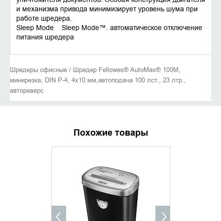
и механизма привода минимизирует уровень шума при
работе шредера.
Sleep Mode Sleep Mode™. автоматическое отключение
питания шредера
Шредеры офисные / Шредер Fellowes® AutoMax® 100M,
минирезка, DIN P-4, 4х10 мм,автоподача 100 лст., 23 лтр.,
автореверc
Похожие товары
УТОЧНИТЬ НАЛИЧИЕ
УТОЧНИ