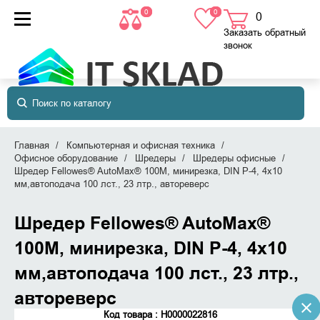
0
0
0
товаров
в корзине
Заказать обратный
звонок
Главная
Компьютерная и офисная техника
Офисное оборудование
Шредеры
Шредеры офисные
Шредер Fellowes® AutoMax® 100M, минирезка, DIN P-4, 4х10
мм,автоподача 100 лст., 23 лтр., автореверc
Шредер Fellowes® AutoMax®
100M, минирезка, DIN P-4, 4х10
мм,автоподача 100 лст., 23 лтр.,
автореверc
Код товара : Н0000022816