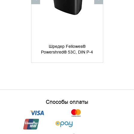
Шреде
PowerShred
Шредер Fellowes®
4х35мм, 8лст
Powershred® 53C, DIN P-4
скобы,скр
Способы оплаты