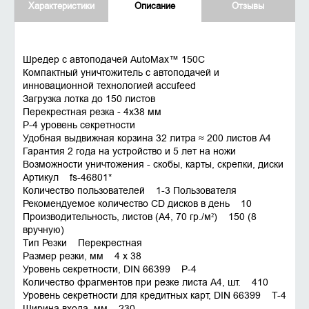
Характеристики
Описание
Отзывы
Шредер с автоподачей AutoMax™ 150C
Компактный уничтожитель с автоподачей и
инновационной технологией accufeed
Загрузка лотка до 150 листов
Перекрестная резка - 4х38 мм
P-4 уровень секретности
Удобная выдвижная корзина 32 литра ≈ 200 листов А4
Гарантия 2 года на устройство и 5 лет на ножи
Возможности уничтожения - скобы, карты, скрепки, диски
Артикул fs-46801*
Количество пользователей 1-3 Пользователя
Рекомендуемое количество CD дисков в день 10
Производительность, листов (A4, 70 гр./м²) 150 (8
вручную)
Тип Резки Перекрестная
Размер резки, мм 4 x 38
Уровень секретности, DIN 66399 P-4
Количество фрагментов при резке листа А4, шт. 410
Уровень секретности для кредитных карт, DIN 66399 T-4
Ширина входа, мм 230