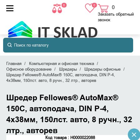
0
0
0
товаров
в корзине
Заказать обратный
звонок
Главная
Компьютерная и офисная техника
Офисное оборудование
Шредеры
Шредеры офисные
Шредер Fellowes® AutoMax® 150C, автоподача, DIN P-4,
4х38мм, 150лст. авто, 8 ручн., 32 лтр., авторев
Шредер Fellowes® AutoMax®
150C, автоподача, DIN P-4,
4х38мм, 150лст. авто, 8 ручн., 32
лтр., авторев
Код товара : Н0000022088