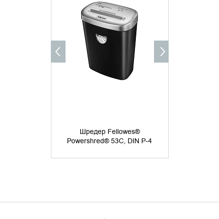
УТОЧНИТЬ НАЛИЧИЕ
УТОЧНИ
Шреде
PowerShred
Шредер Fellowes®
4х35мм, 8лст
Powershred® 53C, DIN P-4
скобы,скр